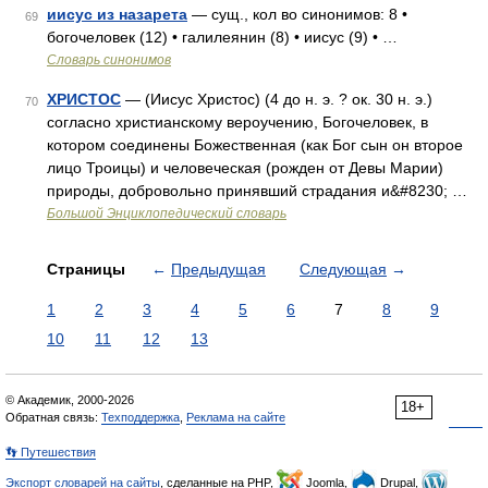
иисус из назарета
— сущ., кол во синонимов: 8 •
69
богочеловек (12) • галилеянин (8) • иисус (9) • …
Словарь синонимов
ХРИСТОС
— (Иисус Христос) (4 до н. э. ? ок. 30 н. э.)
70
согласно христианскому вероучению, Богочеловек, в
котором соединены Божественная (как Бог сын он второе
лицо Троицы) и человеческая (рожден от Девы Марии)
природы, добровольно принявший страдания и&#8230; …
Большой Энциклопедический словарь
Страницы
←
Предыдущая
Следующая
→
1
2
3
4
5
6
7
8
9
10
11
12
13
© Академик, 2000-2026
18+
Обратная связь:
Техподдержка
,
Реклама на сайте
👣 Путешествия
Экспорт словарей на сайты
, сделанные на PHP,
Joomla,
Drupal,