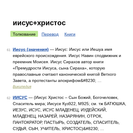
иисус+христос
Толкование
Перевод
Книги
Иисус (значения)
— Иисус: Иисус или Иешуа имя
61
еврейского происхождения. Иисус Навин сподвижник и
преемник Моисея. Иисус Сирахов автор книги
«Премудрости Иисуса, сына Сираха», которую
православные считают канонической книгой Ветхого
Завета, а протестанты апокрифом&#8230; …
Википедия
ИИСУС
— (Иисус Христос – Сын Божий, Богочеловек,
62
Спаситель мира; Иисусе Куз922, М925; см. тж БАТЮШКА,
ИЕЗУС, ИСУС, ИСУС МЛАДЕНЕЦ, ИУДЕЙСКИЙ,
МЛАДЕНЕЦ, НАЗАРЕЙ, НАЗАРЯНИН, ОТРОК,
ПАНТОКРАТОР, ПАСТЫРЬ, СОЗДАТЕЛЬ, СПАСИТЕЛЬ,
СУДЬЯ, СЫН, УЧИТЕЛЬ, ХРИСТОС)&#8230; …