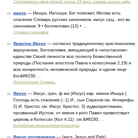
Собственное имя в русской поэзии XX века: словарь личных имён
иисус
— Иешуа, Иегошуа; Бог поможет, Иегова есть
63
спасение Словарь русских синонимов. иисус сущ., кол во
синонимов: 9 • богочеловек (12) • …
Словарь синонимов
Христос Иисус
— согласно традиционному христианскому
64
вероучению, Богочеловек, вмещающий в «ипостасном»
единстве Своей личности всю полноту Божественной
природы (Послание апостола Павла к колоссянам 2,19) и
всю конкретность человеческой природы; в одном лице
Бог&#8230; …
Политология. Словарь.
Иисус
— Иисус, греч. ф ма (Иэсус) евр. имени Иешуа (
65
Господь есть спасение ): 1) И., сын Сирахов см. Апокрифы;
2) И. Христос см. Иисус Христос; 3) иудеохристианин,
прозванный Иустом, от имени к рого Павел приветствует
церковь в Колоссах (Кол 4:11). см.&#8230; …
Библейская энциклопедия Брокгауза
Иисус сотоварищи
— (англ. Jesus and Pals)
66